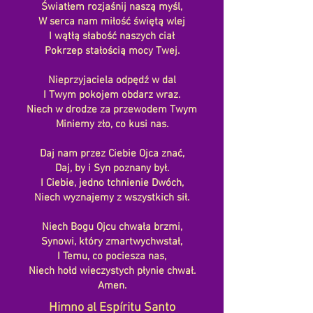
Światłem rozjaśnij naszą myśl,
W serca nam miłość świętą wlej
I wątłą słabość naszych ciał
Pokrzep stałością mocy Twej.
Nieprzyjaciela odpędź w dal
I Twym pokojem obdarz wraz.
Niech w drodze za przewodem Twym
Miniemy zło, co kusi nas.
Daj nam przez Ciebie Ojca znać,
Daj, by i Syn poznany był.
I Ciebie, jedno tchnienie Dwóch,
Niech wyznajemy z wszystkich sił.
Niech Bogu Ojcu chwała brzmi,
Synowi, który zmartwychwstał,
I Temu, co pociesza nas,
Niech hołd wieczystych płynie chwał.
Amen.
Himno al Espíritu Santo