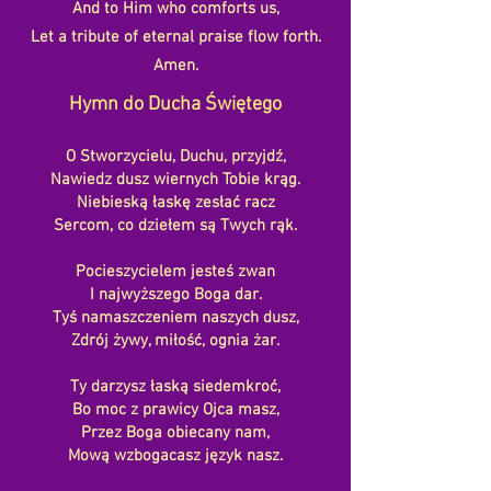
And to Him who comforts us,
Let a tribute of eternal praise flow forth.
Amen.
Hymn do Ducha Świętego
O Stworzycielu, Duchu, przyjdź,
Nawiedz dusz wiernych Tobie krąg.
Niebieską łaskę zesłać racz
Sercom, co dziełem są Twych rąk.
Pocieszycielem jesteś zwan
I najwyższego Boga dar.
Tyś namaszczeniem naszych dusz,
Zdrój żywy, miłość, ognia żar.
Ty darzysz łaską siedemkroć,
Bo moc z prawicy Ojca masz,
Przez Boga obiecany nam,
Mową wzbogacasz język nasz.