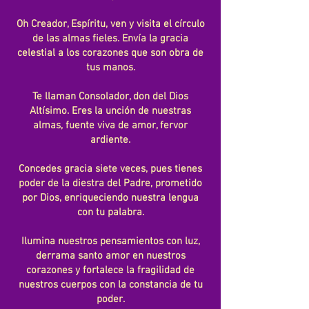
Oh Creador, Espíritu, ven y visita el círculo
de las almas fieles.
Envía la gracia
celestial a los corazones que son obra de
tus manos.
Te llaman Consolador, don del Dios
Altísimo. Eres la unción de nuestras
almas, fuente viva de amor, fervor
ardiente.
Concedes gracia siete veces, pues tienes
poder de la diestra del Padre, prometido
por Dios, enriqueciendo nuestra lengua
con tu palabra.
Ilumina nuestros pensamientos con luz,
derrama santo amor en nuestros
corazones y fortalece la fragilidad de
nuestros cuerpos con la constancia de tu
poder.