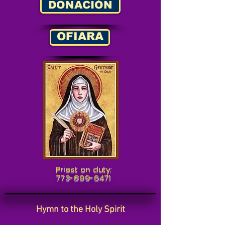
DONACIÓN
OFIARA
Priest on duty:
773-899-6471
Hymn to the Holy Spirit