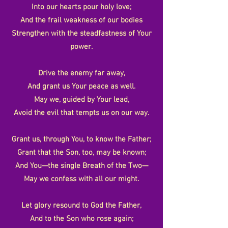
Into our hearts pour holy love;
And the frail weakness of our bodies
Strengthen with the steadfastness of Your
power.
Drive the enemy far away,
And grant us Your peace as well.
May we, guided by Your lead,
Avoid the evil that tempts us on our way.
Grant us, through You, to know the Father;
Grant that the Son, too, may be known;
And You—the single Breath of the Two—
May we confess with all our might.
Let glory resound to God the Father,
And to the Son who rose again;