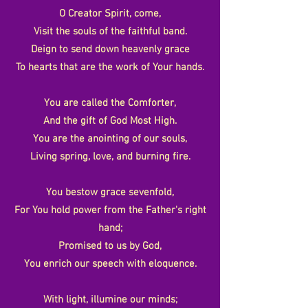
O Creator Spirit, come,
Visit the souls of the faithful band.
Deign to send down heavenly grace
To hearts that are the work of Your hands.
You are called the Comforter,
And the gift of God Most High.
You are the anointing of our souls,
Living spring, love, and burning fire.
You bestow grace sevenfold,
For You hold power from the Father's right
hand;
Promised to us by God,
You enrich our speech with eloquence.
With light, illumine our minds;