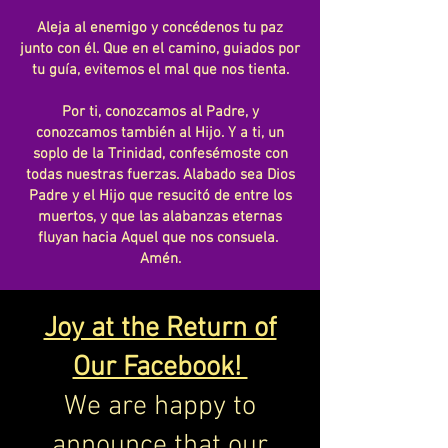
Aleja al enemigo y concédenos tu paz
junto con él. Que en el camino, guiados por
tu guía, evitemos el mal que nos tienta.
Por ti, conozcamos al Padre, y
conozcamos también al Hijo. Y a ti, un
soplo de la Trinidad, confesémoste con
todas nuestras fuerzas. Alabado sea Dios
Padre y el Hijo que resucitó de entre los
muertos, y que las alabanzas eternas
fluyan hacia Aquel que nos consuela.
Amén.
Joy at the Return of
Our Facebook!
We are happy to
announce that our