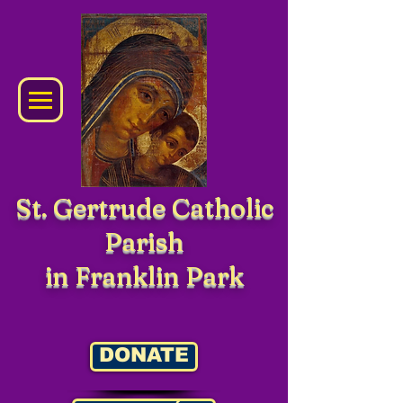
St. Gertrude Catholic
Parish
in Franklin Park
DONATE