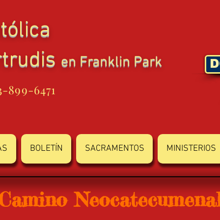
tólica
rtrudis
en Franklin Park
D
3-899-6471
AS
BOLETÍN
SACRAMENTOS
MINISTERIOS
Camino Neocatecumena